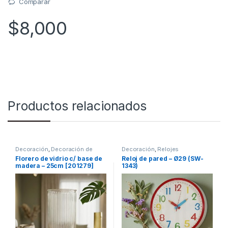
Comparar
$
8,000
Productos relacionados
Decoración
,
Decoración de
Decoración
,
Relojes
mesas
Florero de vidrio c/ base de
Reloj de pared – Ø29 (SW-
madera – 25cm [201279]
1343)