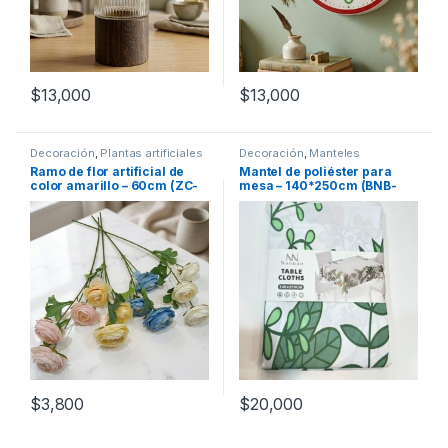
$
13,000
$
13,000
Decoración
,
Plantas artificiales
Decoración
,
Manteles
Ramo de flor artificial de
Mantel de poliéster para
color amarillo – 60cm (ZC-
mesa – 140*250cm (BNB-
51157-20)
45833)
$
3,800
$
20,000