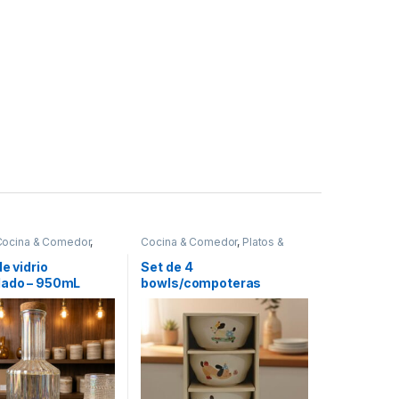
Cocina & Comedor
,
Cocina & Comedor
,
Platos &
es para bebidas y
Bowls
de vidrio
Set de 4
lado – 950mL
bowls/compoteras
)