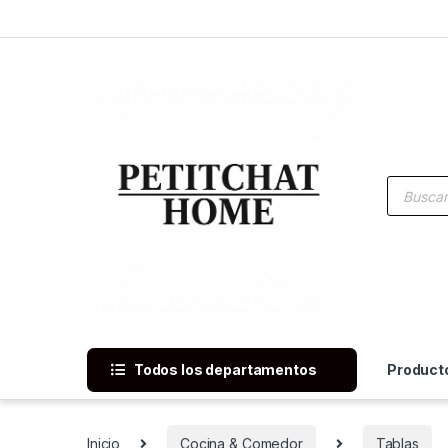
Saltar a navegación
saltar al contenido
Búsqued
Todos los departamentos
Product
Inicio
Cocina & Comedor
Tablas