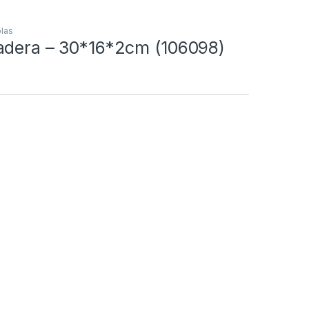
las
adera – 30*16*2cm (106098)
o