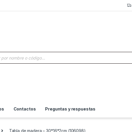
a de productos
os
Contactos
Preguntas y respuestas
Tabla de madera – 30*16*2cm (106098)