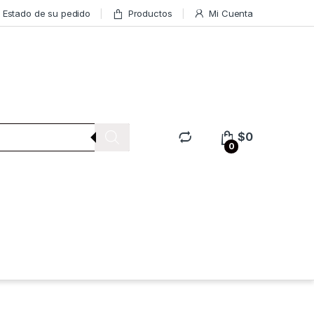
Estado de su pedido
Productos
Mi Cuenta
$
0
0