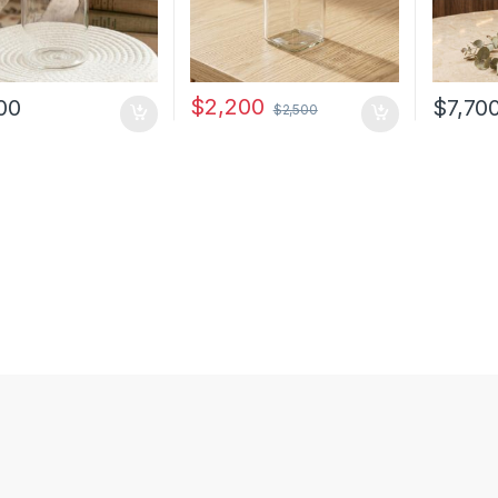
$
2,200
00
$
7,70
$
2,500