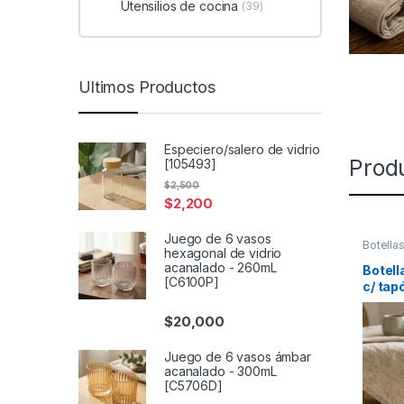
Utensilios de cocina
(39)
Ultimos Productos
Especiero/salero de vidrio
Prod
[105493]
$
2,500
$
2,200
Juego de 6 vasos
Botella
hexagonal de vidrio
Recipie
acanalado - 260mL
líquidos
Botell
[C6100P]
c/ tap
(1054
$
20,000
Juego de 6 vasos ámbar
acanalado - 300mL
[C5706D]