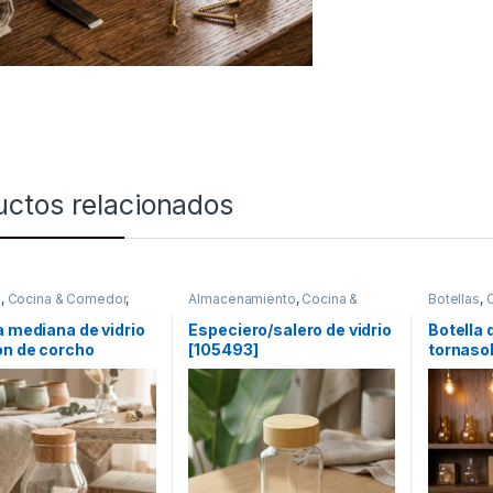
uctos relacionados
s
,
Cocina & Comedor
,
Almacenamiento
,
Cocina &
Botellas
,
ntes para bebidas y
Comedor
,
Utensilios de cocina
Recipient
líquidos
a mediana de vidrio
Especiero/salero de vidrio
Botella 
ón de corcho
[105493]
tornaso
72)
(56110-T