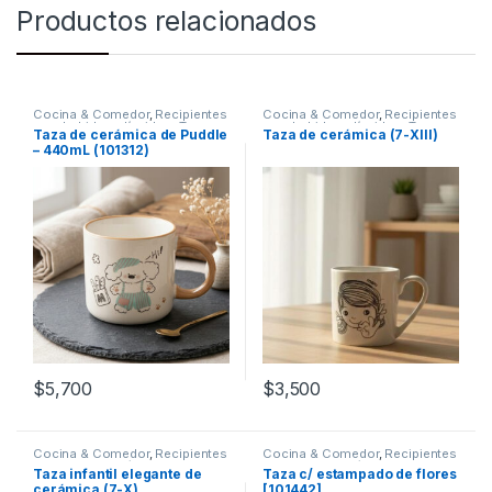
Productos relacionados
Cocina & Comedor
,
Recipientes
Cocina & Comedor
,
Recipientes
para bebidas y líquidos
,
Tazas
para bebidas y líquidos
,
Tazas
Taza de cerámica de Puddle
Taza de cerámica (7-XIII)
– 440mL (101312)
$
5,700
$
3,500
Cocina & Comedor
,
Recipientes
Cocina & Comedor
,
Recipientes
para bebidas y líquidos
,
Tazas
para bebidas y líquidos
,
Tazas
Taza infantil elegante de
Taza c/ estampado de flores
cerámica (7-X)
[101442]