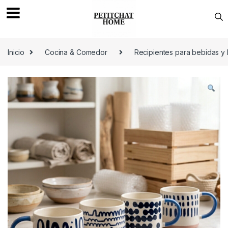
Saltar a navegación
saltar al contenido
Inicio
Cocina & Comedor
Recipientes para bebidas y 