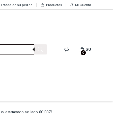
Estado de su pedido
Productos
Mi Cuenta
$
0
0
 c/ estampado azulado (101337)