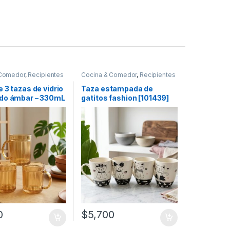
 Comedor
,
Recipientes
Cocina & Comedor
,
Recipientes
as y líquidos
,
Tazas
para bebidas y líquidos
,
Tazas
 3 tazas de vidrio
Taza estampada de
do ámbar – 330mL
gatitos fashion [101439]
0
$
5,700