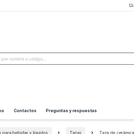
a de productos
os
Contactos
Preguntas y respuestas
s para bebidas y líquidos
Tazas
Taza de cerámica