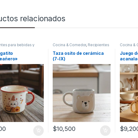
uctos relacionados
ntes para bebidas y
Cocina & Comedor
,
Recipientes
Cocina &
,
Tazas
para bebidas y líquidos
,
Tazas
para bebid
gatito
Taza osito de cerámica
Juego de
eañero»
(7-IX)
acanala
(57072)
00
$
10,500
$
9,20