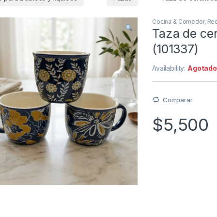
Cocina & Comedor
,
Rec
Taza de ce
(101337)
Availability:
Agotad
Comparar
$
5,500