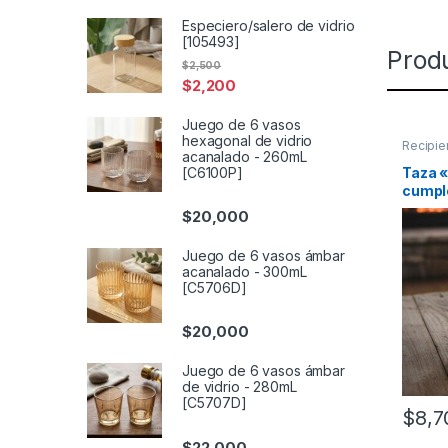
Especiero/salero de vidrio
[105493]
Prod
$
2,500
$
2,200
Juego de 6 vasos
hexagonal de vidrio
Recipie
acanalado - 260mL
líquidos
[C6100P]
Taza «
cumpl
$
20,000
Juego de 6 vasos ámbar
acanalado - 300mL
[C5706D]
$
20,000
Juego de 6 vasos ámbar
de vidrio - 280mL
[C5707D]
$
8,7
$
22,000