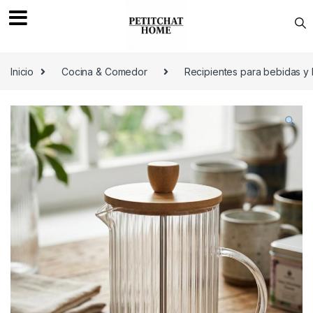
Saltar a navegación
saltar al contenido
Inicio
Cocina & Comedor
Recipientes para bebidas y 