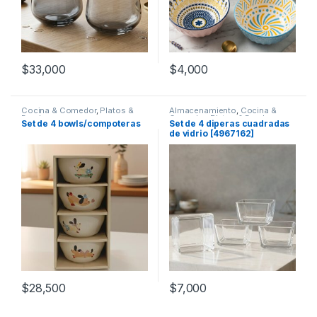
$
33,000
$
4,000
Cocina & Comedor
,
Platos &
Almacenamiento
,
Cocina &
Bowls
Comedor
,
Platos & Bowls
Set de 4 bowls/compoteras
Set de 4 diperas cuadradas
de vidrio [4967162]
$
28,500
$
7,000