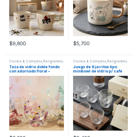
$
9,800
$
5,700
Cocina & Comedor
,
Recipientes
Cocina & Comedor
,
Recipientes
para bebidas y líquidos
,
Tazas
para bebidas y líquidos
,
Tazas
Taza de vidrio doble fondo
Juego de 6 jarritos tipo
con adornado floral –
minibowl de vidrio p/ café
200mL (52566)
(C5244/Y4004C)