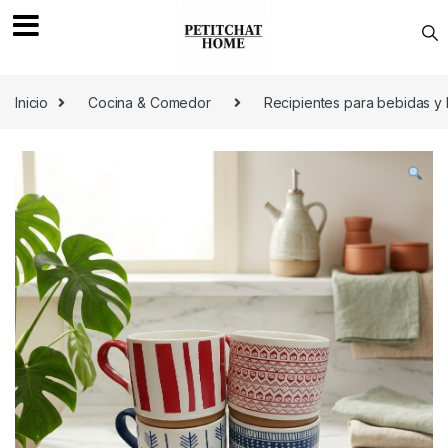
Saltar a navegación
saltar al contenido
Inicio
Cocina & Comedor
Recipientes para bebidas y 