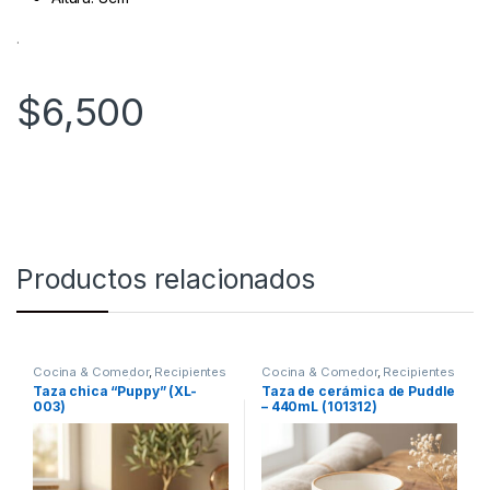
.
$
6,500
Productos relacionados
Cocina & Comedor
,
Recipientes
Cocina & Comedor
,
Recipientes
para bebidas y líquidos
,
Tazas
para bebidas y líquidos
,
Tazas
Taza chica “Puppy” (XL-
Taza de cerámica de Puddle
003)
– 440mL (101312)