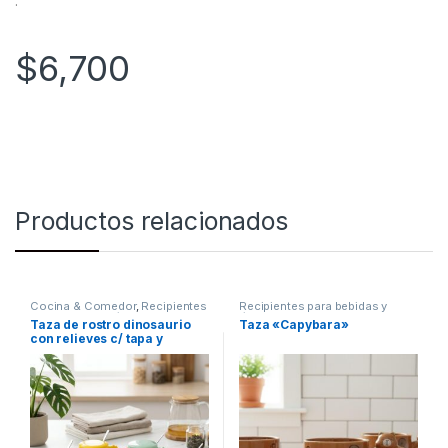
.
$
6,700
Productos relacionados
Cocina & Comedor
,
Recipientes
Recipientes para bebidas y
para bebidas y líquidos
,
Tazas
líquidos
,
Tazas
Taza de rostro dinosaurio
Taza «Capybara»
con relieves c/ tapa y
cucharita [101469]