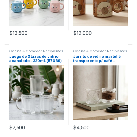
$
13,500
$
12,000
Cocina & Comedor
,
Recipientes
Cocina & Comedor
,
Recipientes
para bebidas y líquidos
,
Tazas
para bebidas y líquidos
,
Tazas
Juego de 3 tazas de vidrio
Jarrito de vidrio martellé
acanalado – 330mL (57089)
transparente p/ café –
120mL (C6273)
$
7,500
$
4,500