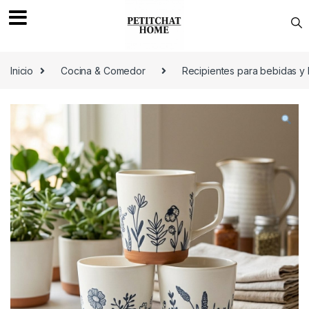
Saltar a navegación
saltar al contenido
Inicio
Cocina & Comedor
Recipientes para bebidas y 