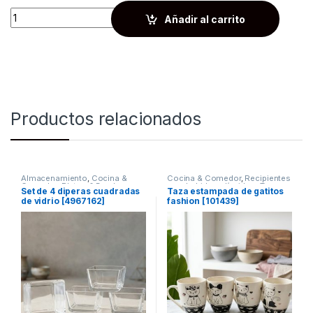
Quantity
Añadir al carrito
Productos relacionados
Almacenamiento
,
Cocina &
Cocina & Comedor
,
Recipientes
Comedor
,
Platos & Bowls
para bebidas y líquidos
,
Tazas
Set de 4 diperas cuadradas
Taza estampada de gatitos
de vidrio [4967162]
fashion [101439]