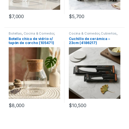
$
7,000
$
5,700
Botellas
,
Cocina & Comedor
,
Cocina & Comedor
,
Cubiertos
,
Recipientes para bebidas y
Cuchillos
Botella chica de vidrio c/
Cuchillo de cerámica –
líquidos
tapón de corcho (105471)
23cm (4186217)
$
8,000
$
10,500