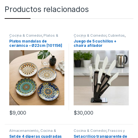
Productos relacionados
Cocina & Comedor
,
Platos &
Cocina & Comedor
,
Cubiertos
,
Bowls
Cuchillos
Platos mandalas de
Juego de 5 cuchillos +
cerámica – Ø22cm [101156]
chaira afilador
$
9,000
$
30,000
Almacenamiento
,
Cocina &
Cocina & Comedor
,
Frascos y
Comedor
,
Platos & Bowls
Jarras
,
Recipientes para
Set de 4 diperas cuadradas
Set acrílico transparente de
bebidas y líquidos
,
Vasos