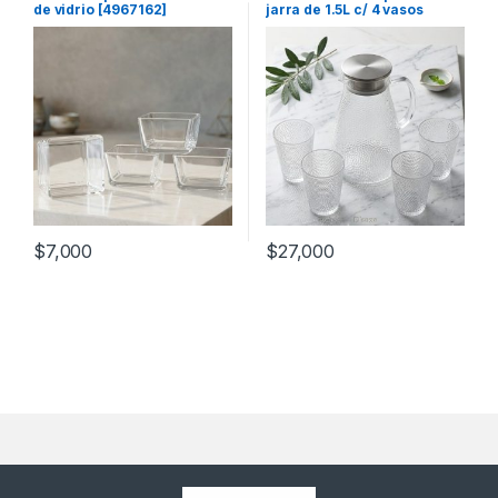
de vidrio [4967162]
jarra de 1.5L c/ 4 vasos
[4332304]
$
7,000
$
27,000