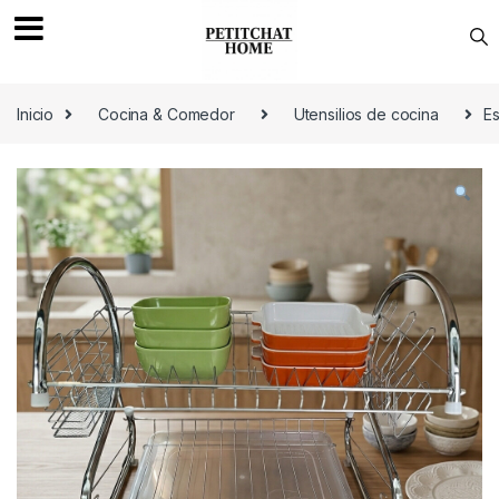
Saltar a navegación
saltar al contenido
Inicio
Cocina & Comedor
Utensilios de cocina
Es