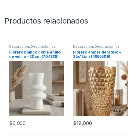
Productos relacionados
Decoración
,
Decoración de
Decoración
,
Decoración de
mesas
mesas
Florero blanco doble anillo
Florero ambar de vidrio –
de vidrio – 20cm (704338)
25x12cm (4965509)
$
6,000
$
18,000