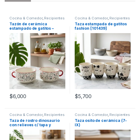
Cocina & Comedor
,
Recipientes
Cocina & Comedor
,
Recipientes
para bebidas y líquidos
,
Tazas
para bebidas y líquidos
,
Tazas
Tazón de cerámica
Taza estampada de gatitos
estampado de gatitos –
fashion [101439]
470CC – Ø12cm [101444]
$
6,000
$
5,700
Cocina & Comedor
,
Recipientes
Cocina & Comedor
,
Recipientes
para bebidas y líquidos
,
Tazas
para bebidas y líquidos
,
Tazas
Taza de rostro dinosaurio
Taza osito de cerámica (7-
con relieves c/ tapa y
IX)
cucharita [101469]