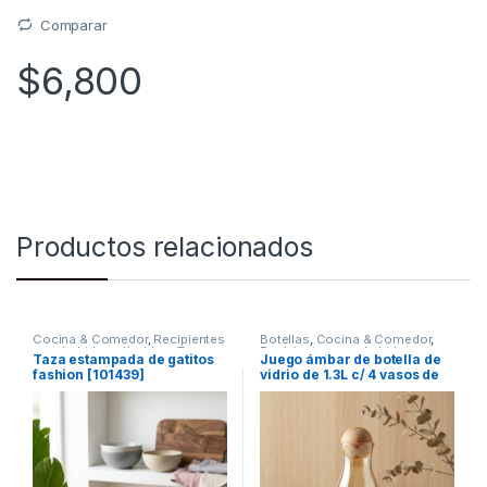
Comparar
$
6,800
Productos relacionados
Cocina & Comedor
,
Recipientes
Botellas
,
Cocina & Comedor
,
para bebidas y líquidos
,
Tazas
Recipientes para bebidas y
Taza estampada de gatitos
Juego ámbar de botella de
líquidos
,
Vasos
fashion [101439]
vidrio de 1.3L c/ 4 vasos de
260mL (56130)