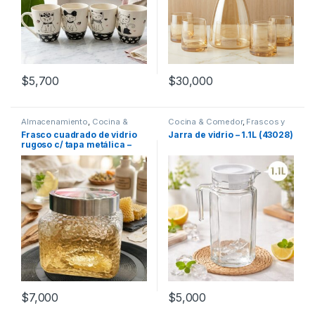
$
5,700
$
30,000
Almacenamiento
,
Cocina &
Cocina & Comedor
,
Frascos y
Comedor
,
Frascos y Jarras
,
Jarras
,
Recipientes para
Frasco cuadrado de vidrio
Jarra de vidrio – 1.1L (43028)
Recipientes para bebidas y
bebidas y líquidos
rugoso c/ tapa metálica –
líquidos
1.1L [A1131]
$
7,000
$
5,000